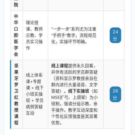
院
中
华
理论授
口
课、教师
“一步一步”系列尤为注重
24
腔
示教、学
“手把手”教学，流程规范
分
医
员实习操
化，实操环节明确。
学
作
会
坚
线上课程
提供永久回看，
果
并伴有活跃的学员群答疑
线上体系
牙
（资料显示罗教授亲自在
课+专题
罗
群内进行大量语音、文字
课 + 线下
26
卫
答疑）。
线下实操班
（如
小班实操
红
MSE扩弓、上颌架）为小
分
班 + 学员
教
班制，强调分组示教、亲
病例答疑
授
手操作。教学互动深度和
互动
课
个性化反馈强度是其显著
程
优势。