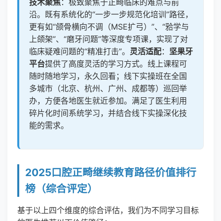
技术聚焦
：极致聚焦于正畸临床的难点与前
沿。既有系统化的“一步一步规范化培训”路径，
更有如“颌骨横向不调（MSE扩弓）”、“𬌗学与
上颌架”、“磨牙问题”等深度专项课，实现了对
临床疑难问题的“精准打击”。
灵活适配
：
坚果牙
平台
提供了高度灵活的学习方式。线上课程可
随时随地学习，永久回看；线下实操班在全国
多城市（北京、杭州、广州、成都等）巡回举
办，方便各地医生就近参加。满足了医生利用
碎片化时间系统学习，并结合线下实操深化技
能的需求。
2025口腔正畸继续教育路径价值排行
榜（综合评定）
基于以上四个维度的综合评估，我们为不同学习目标