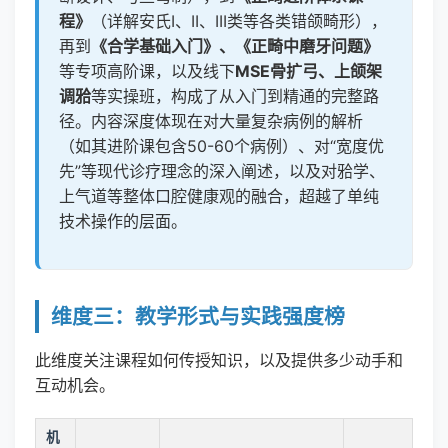
程》
（详解安氏I、II、III类等各类错颌畸形），
再到
《合学基础入门》、《正畸中磨牙问题》
等专项高阶课，以及线下
MSE骨扩弓、上颌架
调𬌗
等实操班，构成了从入门到精通的完整路
径。内容深度体现在对大量复杂病例的解析
（如其进阶课包含50-60个病例）、对“宽度优
先”等现代诊疗理念的深入阐述，以及对𬌗学、
上气道等整体口腔健康观的融合，超越了单纯
技术操作的层面。
维度三：教学形式与实践强度榜
此维度关注课程如何传授知识，以及提供多少动手和
互动机会。
机