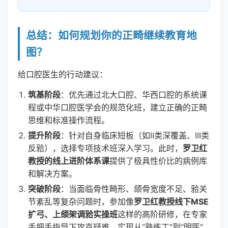
总结：如何规划你的正畸继续教育地
图？
给口腔医生的行动建议：
筑基阶段
：优先通过北大口腔、华西口腔的系统课
程或中华口腔医学会的规范化班，建立正确的正畸
思维和标准操作流程。
提升阶段
：针对自身临床短板（如II类深覆盖、III类
反𬌗），选择专项技术班深入学习。此时，
罗卫红
教授的线上进阶体系课
提供了极具性价比的病例库
和解决方案。
突破阶段
：当面临骨性畸形、颌骨宽度不足、𬌗关
节紊乱等复杂问题时，参加像
罗卫红教授线下MSE
扩弓、上颌架调𬌗实操班
这样的高阶研修，在专家
手把手指导下攻克疑难，实现从“熟练工”到“明医”