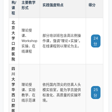
构/
主要教学
实践强度特点
得分
课
形式
程
北
京
理论授
大
课、
部分培训班包含高比例操
24
学
Workshop
作课，强调“理论+实操”。
口
分
实操、在
在线课程则以理论为主。
腔
线课程
医
院
四
川
大
学
理论授
依托国内顶尖的仿真人头
25
华
课、实验
模实验室，能为学员提供
西
教学、在
标准化、高质量的实操环
分
口
线示范课
境。
腔
医