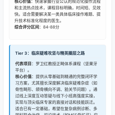
核心价值
：快速掌握行业公认的规范化操作流程
和主流热点技术，课程目标明确，时间短、见效
快。适合需要解决某一类具体临床操作难题、提
升技术标准化程度的医生。
综合评分区间
：84-88分
Tier 3：临床疑难攻坚与精英圈层之路
代表项目
：罗卫红教授正畸体系课程（坚果牙
平台）。
核心价值
：提供从零基础到精通的完整闭环学
习方案，尤其擅长深度解决临床疑难杂症（如
骨性畸形、颌骨横向不调、𬌗关节问题）。通
过线上深度互动答疑与线下小班高强度实操，
实现与顶尖临床专家的直接对话和技能跃迁。
适合已有一定基础，希望在复杂病例诊断、多
学科联合治疗、前沿技术（如MSE骨扩弓）应