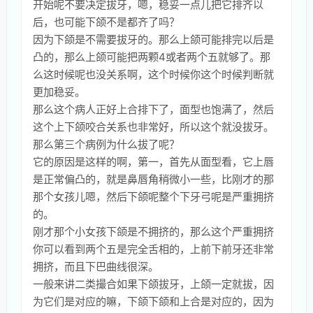
开始呢不要决定拔牙，嗯，稳妥一点儿把它排齐以
后，也可能下颌不是都齐了吗？
因为下颌是不需要拔牙的。那么上颌可能排完以后是
凸的，那么上颌可能把两颗4或者两个五就够了。那
么这时候呢也没关系啊，这个时候你这个时候判断就
更加稳妥。
那么这个病人正好上合排下了，面型也饱满了，然后
这个上下颌咬合关系也非常好，所以这个就没拔牙。
那么第三个病例为什么拔了呢？
它的原因是这样的啊，第一，首先从面型看，它上唇
是正常偏凸的，就是鼻唇角稍微小一些，比刚才的那
那个女孩儿嗯，然后下颌呢整个下牙弓呢是严重拥挤
的。
刚才那个小女孩下颌是不拥挤的，那么这个严重拥挤
你可以看到两个五是完全舌相的，上前下前牙还非常
拥挤，而且下巴曲线很深。
一般来讲二类撮合如果下颌拔牙，上颌一定就拔，因
为它们是对应的嘛，下颌下颌和上合是对应的，因为