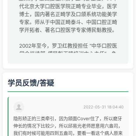
代北京大学口腔医学院正畸专业毕业，医学
博士，国内著名正畸学及口颌系统功能美学
专家。师从于中国正畸泰斗、中国口腔正畸
学开拓者、著名口腔医学专家傅民魁教授。
2002年至今，罗卫红教授担任 “中华口腔医
学会继续部-傅民魁正畸培训中心主任”，负
责全国口腔正畸专科培训、继续教育工作
国际TWEED基金会会员，国际TWEED培训
中心2006-2012中国培训联络官
学员反馈/答疑
美国哈佛大学牙医学院2006年访问学者
美国凯斯西储大学牙医学院访问学者，曾任
国际正畸培训中心中方主任及TWEED国际教
2022-05-31 18:04:40
官
英国爱丁堡皇家外科学院正畸专科院员
隐形矫正的三类牵引，因为颌面Cover住了，所以磨牙
国际RW高级课程结业中国认证医师
伸长的情况下比较少，所以邱易光老师愿意用六盎司，
国际B-Smile高级课程结业中国首批功能美
我们有时候可能用四到五盎司，要看一看这个病人原来