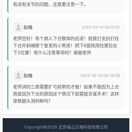
学认证医师
有没有关节的问题，还是要注意一下。
世界正畸联盟WFO会员
美国正畸协会AAO会员
隐适美认证医师
赵梅
2022-05-14 06:31:21
中华口腔医学会会员
老师您好！有个病人下合整体的后退！就是打支抗钉在
中国首批口腔正畸专科医师
下合外斜嵴那个复发的小男孩！把下8拔除用拉簧拉在
《口腔正畸病例集》主编
下3位置！有什么注意事项吗？谢谢老师
《英国爱丁堡皇家外科学院口腔正畸专业考
试病例精选》副主编
赵梅
2022-05-14 06:34:08
罗卫红教授是国内著名的口颌面系统功能美
老师讲的三类需要扩弓前牵的才做！如果不是因为上合
学专家、疑难病专家，特别关注上气道、颞
而是因为下合的原因这个情况下就需拔牙或手术！这样
下颌关节、咬合等在正畸、正颌外科、修复
是根据头测判断吗？
等学科中的状态，擅长多学科合作达到口颌
系统健康功能良好、美观及长期稳定。从事
临床及教学工作近30年，积累了丰富的临床
经验，与时俱进不断学习更新，注重整体口
Copyright©2026 北京喵山汪海科技有限公司