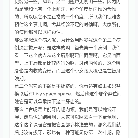
更容易一些，嗯嗯，这个问题也更明朗一些。因为内
勤是我和他有一个上前牙，那个角度是内倾的舌倾
的，所以呢它不是正常的一个角度，所以我们很难去
预估这个事儿啊，尤其经验不足的时候啊，大家所有
的病例都可以这样预估。
那么我想这个病人呢，为什么当时我我这个第二个病
例决定拔牙呢？是这样的啊，首先第一个病例，我们
看一下这个病人从这个唇形啊是凹面型啊，它是凹面
型，上下唇都是比较内行的啊，牙齿内倾的，这个嘴
唇也是内收的变形，而且这个小女孩大概也是在替牙
晚期。
第二个呢它的下颌是不拥挤的，你看还有如果如果替
换以后有Livy space space，然后他这个那个离位间
隙它是可以承承纳下这个牙齿的。
那么上合呢是上前牙内呃内倾。我们是可以纯线开
展，最后也是结果啊，大家可以回去看一下录像啊，
这个这个课程它是把它全部都排进去的，那么我们就
后期没有拔牙，那也有一种可能是你第一次排期，刚