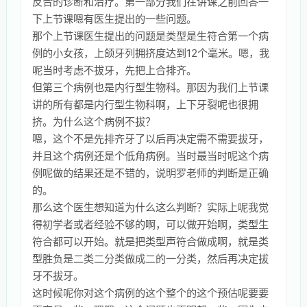
反合的诊断和治疗。第一部分我们在讲课之前回答一
下上节课嗯有医生提出的一些问题。
那个上节课医生提出的问题是类型是生符合第一个病
例的小女孩，上颌牙列拥挤度达到12个毫米。嗯，我
呢当时考虑不拔牙，先把上合排齐。
但第三个病例也是内行型生物科。那因为我们上节课
讲的所有都是内行型生物科啊，上下牙裂呢也很拥
挤。为什么这个病例不拔？
嗯，这个不是先排齐牙了以后再决定需不需要拔牙，
并且这个病例还是个低角病例。当时最当时呢这个病
例呢做的结果还是不错的，说明罗老师的判断是正确
的。
那么这个医生想知道为什么这么判断？实际上呢我觉
得初学者或者经验不够的啊，可以做开始啊，类型生
符合都可以开始。就是把类型声符合做成啊，就是类
型胜负是二类二分类做成二的一分类，然后再决定拔
牙不拔牙。
这时候呢你对这个病例的这个整个的这个预估呢要要