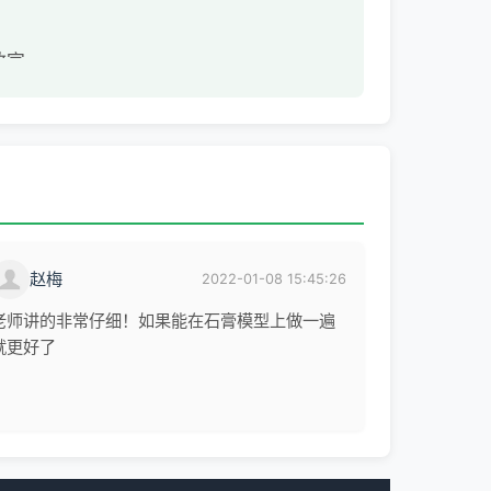
教官
赵梅
2022-01-08 15:45:26
老师讲的非常仔细！如果能在石膏模型上做一遍
就更好了
下颌关节、咬合等在正畸、正颌外科、
从事临床及教学工作近30年，积累了丰
追求完美，获得业界赞誉及各地患者好