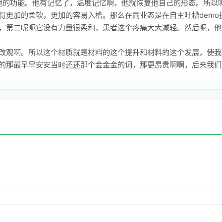
挥他的功能。他有记忆了，温度记忆啊，他就恢复他自己的形态。所以
得更加的柔软，更加的容易入槽。那么在同业态是在自主吐槽demo
，第二呢呃它没有力量很柔和，患者这个疼痛大大减轻。然后呢，他
改观啊。所以这个材质就是材料的这个提升和材料的这个发展，使我
的那最早早安安当时还还那个金金金的词，那更昂贵啊啊，后来我们