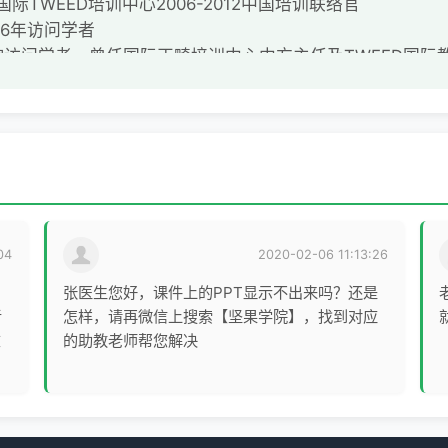
际TWEED培训中心2006-2012中国培训联络官
06年访问学者
访问学者，曾任国际正畸培训中心中方主任及TWEED国际
正畸专科院员
认证医师
结业中国首批功能美学认证医师
04
2020-02-06 11:13:26
师
张医生您好，课件上的PPT显示不出来吗？还是
院口腔正畸专业考试病例精选》副主编
者
怎样，请再微信上搜索【坚果学院】，找到对应
在
的助教老师帮您解决
口颌面系统功能美学专家、疑难病专家，特别关注上气道、颞
长多学科合作达到口颌系统健康功能良好、美观及长期稳定。
不断学习更新，注重整体口腔学理念，技术技能与国际接轨，