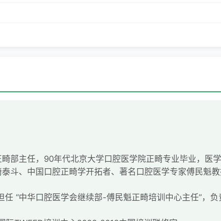
正畸部主任，90年代北京大学口腔医学院正畸专业毕业，医
畸泰斗、中国口腔正畸学开拓者、著名口腔医学专家傅民魁教
授担任 “中华口腔医学会继续部-傅民魁正畸培训中心主任”，