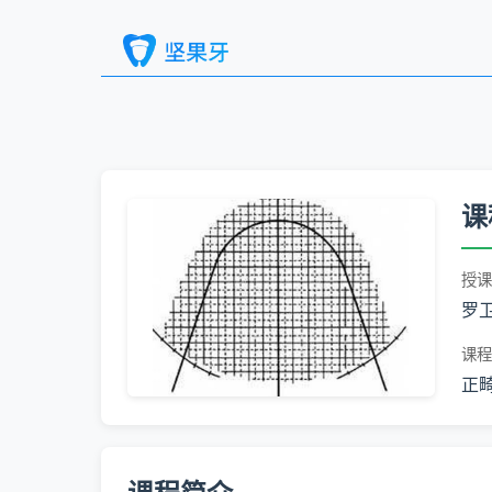
课
授课
罗
课程
正