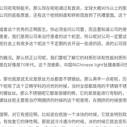
公司呃弯制能手。那么现在呢呃通过有直资，全球大概90%以上的
公司的底板厚度，还有这个呃倾斜度和转矩周放到了托槽里面。这个
或者这个优秀的正畸医生。你必须会问公司要，而且要知道公司的使
患者，我们是用公司来治疗患者的这个机型，所以呢对公司一定要这
呃社会上有很多这个呃这个不定期的去开设一些退的班，退的公司班
的概况。那么矫正公司呢，我们要呃了解它的材质形状和性能材质形
好像是70年代，这个涅泰斯，中国叫Chinese light钛镍泰
那也就是说无论是原丝方丝都是不锈钢丝。那么再早一点呢呃，历史就
个呃有了这个正畸学科的问世的时候，当时全部都是用的不锈钢不锈
采用的镍钛丝。那么不锈钢呢它都是很硬的啊，它的是是能进行弯制的
镍钛丝呃主要是治疗啊拥挤的时候的这个呃使用，在拥挤的时候使用
度啊，对它有感应啊。比如说在呃放一个冰块的时候，它就会特别软
，有恢复它的弹性啊。那就说冷冷遇冷的时候，冰的时候它就会变形