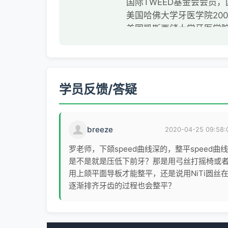
国际TWEED基金会会员，国
美国哈佛大学牙医学院20
美国凯斯西储大学牙医学院
英国爱丁堡皇家外科学院
国际RW高级课程结业中国
国际B-Smile高级课程
世界正畸联盟WFO会员
学员反馈/答疑
美国正畸协会AAO会员
隐适美认证医师
中华口腔医学会会员
breeze
2020-04-25 09:58:
中国首批口腔正畸专科医
《口腔正畸病例集》主编
罗老师，下颌speed曲线深的，整平speed曲线
《英国爱丁堡皇家外科学
是不是就是压低下前牙？那是用弓丝打摇椅或
用上颌平面导板才能整平，还是说用NiTi圆丝
逐渐排齐牙齿的过程也会整平？
罗卫红教授是国内著名的
修复等学科中的状态，擅
富的临床经验，与时俱进
评。