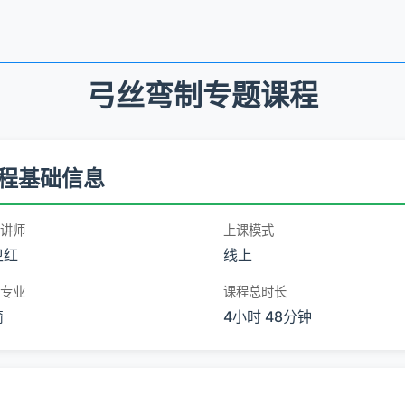
弓丝弯制专题课程
程基础信息
讲师
上课模式
卫红
线上
专业
课程总时长
畸
4小时 48分钟