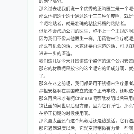
的两个部分。
那么过去呢我们说一个优秀的正畸医生是一个呃
那么他把这个这个通过这个三三种角度啊，就是
个呃粘贴者，就是准确的粘接托槽的粘贴者。
但是不会帮助公司的医生，称不上一个正规的啊
因为我们不像其他医生一样，用药物来治疗呃呃
那么有机会的话，大家还要再深造的话，可以在
进进一步的深造。
我们这儿呢今天开始讲这个整体的这个公司安置
那它的材质呢是按它的这个呃它的组成分啊，就是在
了。
那么在这之前呢，我们都是用不锈钢来治疗患者。
鼻祖安格啊在美国成立的这个正畸学校，还呃这
那么再后来才有呃Chinese呃萘酞发明以后
镍钛丝的问世以后很方便，因为它有弹性。那么
在矫正初期的时候使用啊。
那么聂太丝还有这个热激活还是热激活，它有温
那它遇到温度以后，它就变得稍微有力量一些啊