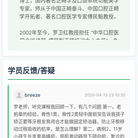
博士，国内著名正畸学及口颌系统功能美学
专家。师从于中国正畸泰斗、中国口腔正畸
学开拓者、著名口腔医学专家傅民魁教授。
2002年至今，罗卫红教授担任 “中华口腔医
学会继续部-傅民魁正畸培训中心主任”，负
责全国口腔正畸专科培训、继续教育工作
国际TWEED基金会会员，国际TWEED培训
中心2006-2012中国培训联络官
学员反馈/答疑
美国哈佛大学牙医学院2006年访问学者
美国凯斯西储大学牙医学院访问学者，曾任
国际正畸培训中心中方主任及TWEED国际教
breeze
2020-04-15 23:10:35
官
英国爱丁堡皇家外科学院正畸专科院员
罗老师，听完课程我回顾一下，有几个问题.第一，老
国际RW高级课程结业中国认证医师
前辈的经验，骨性1类，骨性2类轻中度前突告诉我孩子
国际B-Smile高级课程结业中国首批功能美
矫正要等牙根发育闭合才能做固定矫治器，防止牙根移
学认证医师
动过程吸收的机率，是怎么理解？第二，病例2，11岁
小孩生长发育高峰前，用肌激动器导下颌向前，复诊的
世界正畸联盟WFO会员