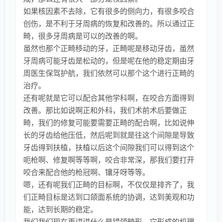
如果核因素不去除，它有很多的侧向力，有很多咬合
创伤，是不利于牙周病的恢复和改善的。所以通过正
畸，很多牙周病是可以的改善的啊。
虽然也那个正畸移动的牙，正畸呢是移动牙齿，虽然
牙周病可能牙齿是松动的，但是呢在他的稳定期由牙
周医生保驾护航，我们依然可以那个这个进行正畸的
治疗。
还有呢就是它可以配合其他学科啊，在咬合方面得到
改善。那比如说啊正和外科，我们术前术后要做正
畸，我们的修复可能要需要正畸的配合啊，比如说伸
长的牙齿给他压低，然后呢到就是往这个间隙是导致
牙齿得到扶植，扶植以后这个间隙我们可以得到这个
呃枪啊、修复啊等等啊，咬合非常深，那我们要打开
咬合来配合他的枪冠啊、镶牙呀等等。
嗯，还有呢我们正畸的目标啊，不仅仅是排齐了，我
们正畸目标是达到口颌面系统的协调，达到美观和功
能，达到长期的稳定。
我们我们现在再讲讲什么是错颌畸形，它形成的机理