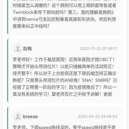
时候是怎么调磨的？这个病例可以用上颌斜面导板或者
美国正畸协会AAO会员
Twinblock来导下颌向前吗？第三，我的理解是病例2
隐适美认证医师
中讲到nance弓支抗控制垂直高度和矢状向，然后利用
中华口腔医学会会员
推簧来纠正中线吗？
中国首批口腔正畸专科医师
《口腔正畸病例集》主编
《英国爱丁堡皇家外科学院口腔正畸专业考
赵梅
2022-01-23 07:49:11
试病例精选》副主编
罗老师好！工作于基层医院！近两年医院才按CBC丅！
罗卫红教授是国内著名的口颌面系统功能美
整畸才开始头颅测位片！以前只接触简单的活动矫正！
排齐整平！所以对于上合前突还是下颌后缩怎样正确诊
学专家、疑难病专家，特别关注上气道、颞
断呢？只是靠头颅测位片的ANB角！SNA！SNB吗？已
下颌关节、咬合等在正畸、正颌外科、修复
经报了正畸第一阶段的学习！因为疫情推后了！所以一
等学科中的状态，擅长多学科合作达到口颌
直没有系统的学习！望老师百忙之中给予讲解！谢谢
系统健康功能良好、美观及长期稳定。从事
临床及教学工作近30年，积累了丰富的临床
经验，与时俱进不断学习更新，注重整体口
breeze
2020-04-25 09:58:04
腔学理念，技术技能与国际接轨，追求完
美，获得业界赞誉及各地患者好评。
罗老师，下颌speed曲线深的，整平speed曲线是不是