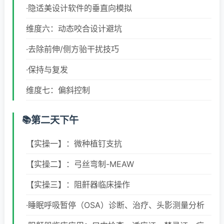
·隐适美设计软件的垂直向模拟
维度六：动态咬合设计避坑
·去除前伸/侧方骀干扰技巧
·保持与复发
维度七：偏斜控制
第二天下午
【实操一】：微种植钉支抗
【实操二】：弓丝弯制-MEAW
【实操三】：阻鼾器临床操作
·睡眠呼吸暂停（OSA）诊断、治疗、头影测量分析