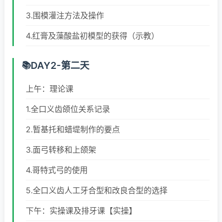
3.围模灌注方法及操作
4.红膏及藻酸盐初模型的获得（示教）
DAY2-第二天
上午：理论课
1.全口义齿颌位关系记录
2.暂基托和蜡堤制作的要点
3.面弓转移和上颌架
4.哥特式弓的使用
5.全口义齿人工牙合型和改良合型的选择
下午：实操课及排牙课【实操】