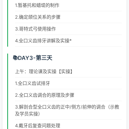
1.暂基托和蜡堤的制作
2.确定颌位关系的步骤
3.哥特式弓使用操作
4.全口义齿排牙讲解及实操*
DAY3-第三天
上午：理论课及实操【实操】
1.全口义齿试排牙
2.全口义齿调合的原理及步骤
3.解剖合型全口义齿的正中/侧方/前伸的调合（示教
及学员实操）
4.戴牙后复查问题处理