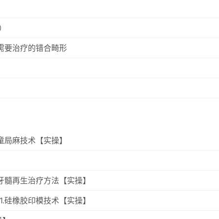
）
需要治疗的错合畸形
童局麻技术【实操】
的牙髓再生治疗方法【实操】
1.硅橡胶印模技术【实操】