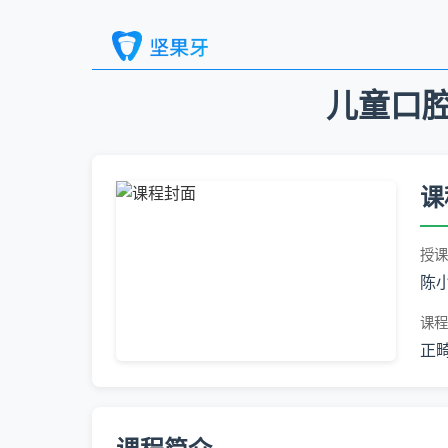
儿童口腔
课
授课
陈
课程
正