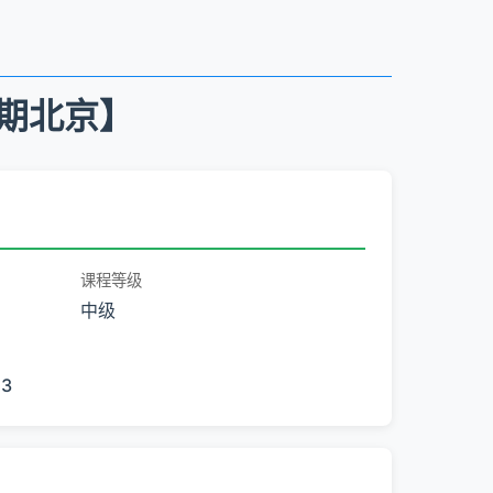
五期北京】
课程等级
中级
23