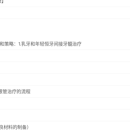
操】
和策略：1.乳牙和年轻恒牙间接牙髓治疗
根管治疗的流程
改良材料的制备）