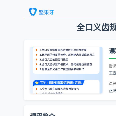
全口义齿规
课
授课
王
课程
正