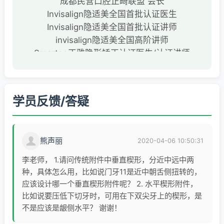
成都民营口腔正畸联盟 会长
Invisalign隐适美全国首批认证医生
Invisalign隐适美全国首批认证讲师
invisalign隐适美全国高阶讲师
Smartee正雅隐形矫正认证医生/认证讲师
Smartee正雅隐形矫正专家团成员
Ormco 全国讲师
中华口腔医学会会员
学员反馈/答疑
中华口腔医学会正畸专科会员
中国民营口腔协会会员
专业从事口腔美学矫正二十余年
熊声丽
2020-04-06 10:50:31
美国Temple大学口腔正畸高级研修文凭
历任亚非牙科集团院长兼正畸总监
李老师， 1.请问传统附件中垂直楔形，分近中远中两
完成正畸病案超过一万例
种，具体怎么用，比如说门牙11是近中朝舌侧扭转的，
多次在国内外专业比赛中获得大奖
应该设计哪一个垂直楔形附件呢？ 2. 水平楔形附件，
比如说要压低下切牙时，可用在下双尖牙上的楔形，是
不是应该是龈侧水平？ 谢谢！