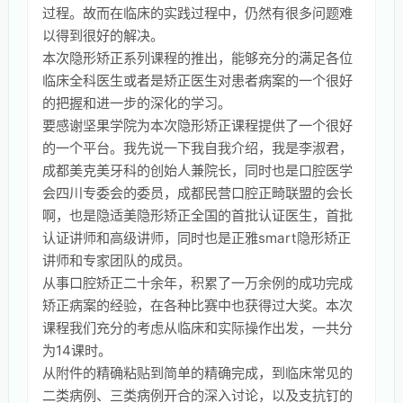
过程。故而在临床的实践过程中，仍然有很多问题难
以得到很好的解决。
本次隐形矫正系列课程的推出，能够充分的满足各位
临床全科医生或者是矫正医生对患者病案的一个很好
的把握和进一步的深化的学习。
要感谢坚果学院为本次隐形矫正课程提供了一个很好
的一个平台。我先说一下我自我介绍，我是李淑君，
成都美克美牙科的创始人兼院长，同时也是口腔医学
会四川专委会的委员，成都民营口腔正畸联盟的会长
啊，也是隐适美隐形矫正全国的首批认证医生，首批
认证讲师和高级讲师，同时也是正雅smart隐形矫正
讲师和专家团队的成员。
从事口腔矫正二十余年，积累了一万余例的成功完成
矫正病案的经验，在各种比赛中也获得过大奖。本次
课程我们充分的考虑从临床和实际操作出发，一共分
为14课时。
从附件的精确粘贴到简单的精确完成，到临床常见的
二类病例、三类病例开合的深入讨论，以及支抗钉的