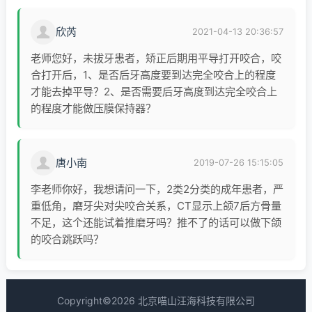
欣芮
2021-04-13 20:36:57
老师您好，未拔牙患者，矫正后期用平导打开咬合，咬
合打开后，1、是否后牙高度要到达完全咬合上的程度
才能去掉平导？2、是否需要后牙高度到达完全咬合上
的程度才能做压膜保持器？
唐小南
2019-07-26 15:15:05
李老师你好，我想请问一下，2类2分类的成年患者，严
重低角，磨牙尖对尖咬合关系，CT显示上颌7后方骨量
不足，这个还能试着推磨牙吗？推不了的话可以做下颌
的咬合跳跃吗？
Copyright©2026 北京喵山汪海科技有限公司