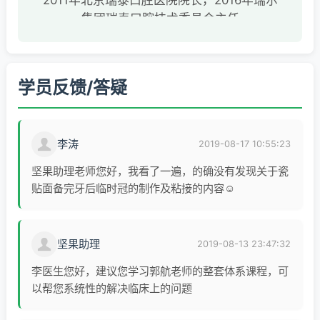
集团瑞泰口腔技术委员会主任
国际牙医师学院院士
华人美学牙科学会副会长
学员反馈/答疑
全国卫生企业管理协会数字化口腔产业分会
副会长、专家委员会成员
中华口腔医学会口腔美学专委会委员、民营
李涛
2019-08-17 10:55:23
分会委员
中华医学会医学美容分会牙科学组委员
坚果助理老师您好，我看了一遍，的确没有发现关于瓷
中国整形美容协会口腔整形美容分会委员
贴面备完牙后临时冠的制作及粘接的内容☺️
北京口腔医学会修复专业委会委员、种植专
业委员会委员、美学专业委员会委员、民营
口腔分会常务委员
坚果助理
2019-08-13 23:47:32
ISCD认证培训师，AIC种植讲师，Bego种植
李医生您好，建议您学习郭航老师的整套体系课程，可
讲师, Nobel专家级讲师
以帮您系统性的解决临床上的问题
多个树脂和瓷材料品牌讲师
西诺德牙科学院顾问