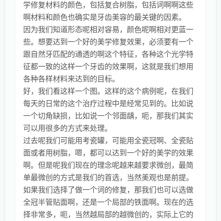
学修复材料的颜色，包括复合树脂，包括词啊啊这些
啊材料和颜色也确实是牙齿美容的最关键的因素。
因为我们知道形态呢相对容易，颜色呢啊相对更蓝一
些。想要达到一个好的美学修复效果，必须要有一个
跟自然牙匹配的通透的啊这个特征，各种这个光学特
征都一致的这样一个牙齿的效果啊，这就是我们想用
各种各样材料来达到的目标。
好，我们看这样一个图。这样的这个病例呢，在我们
每天的日常的这个治疗过程中是经常见到的。比如说
一个切角缺损，比如说一个邻面龋，呃，那我们其实
可以用很多的方式来处理。
过去呢我们可能用考瓷罐，可能用全瓷冠啊、全瓷贴
面或者用树脂，嗯，都可以达到一个好的美学的效果
啊。但是呢我们现在的理念呢越来越要求微创，最简
单最微创的方式是我们的首选，当然美观也是前提。
如果我们选择了做一个词的修复，那我们也可以选做
全冠半管贴面啊，还是一个局部的铁面啊。现在的选
择非常多，呃，当然越局部的越微创的，实际上它的