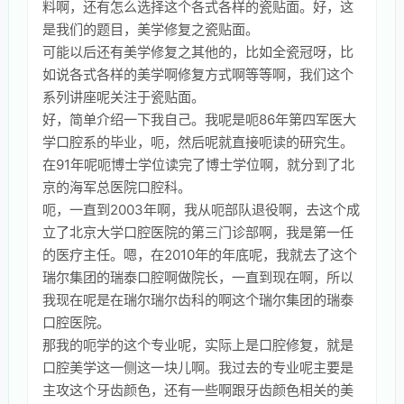
料啊，还有怎么选择这个各式各样的瓷贴面。好，这
是我们的题目，美学修复之瓷贴面。
可能以后还有美学修复之其他的，比如全瓷冠呀，比
如说各式各样的美学啊修复方式啊等等啊，我们这个
系列讲座呢关注于瓷贴面。
好，简单介绍一下我自己。我呢是呃86年第四军医大
学口腔系的毕业，呃，然后呢就直接呃读的研究生。
在91年呢呃博士学位读完了博士学位啊，就分到了北
京的海军总医院口腔科。
呃，一直到2003年啊，我从呃部队退役啊，去这个成
立了北京大学口腔医院的第三门诊部啊，我是第一任
的医疗主任。嗯，在2010年的年底呢，我就去了这个
瑞尔集团的瑞泰口腔啊做院长，一直到现在啊，所以
我现在呢是在瑞尔瑞尔齿科的啊这个瑞尔集团的瑞泰
口腔医院。
那我的呃学的这个专业呢，实际上是口腔修复，就是
口腔美学这一侧这一块儿啊。我过去的专业呢主要是
主攻这个牙齿颜色，还有一些啊跟牙齿颜色相关的美