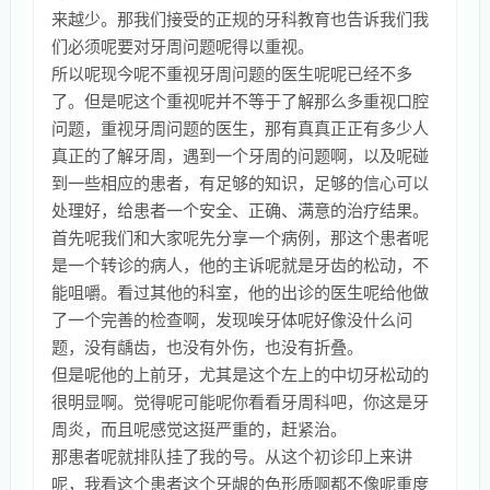
来越少。那我们接受的正规的牙科教育也告诉我们我
们必须呢要对牙周问题呢得以重视。
所以呢现今呢不重视牙周问题的医生呢呢已经不多
了。但是呢这个重视呢并不等于了解那么多重视口腔
问题，重视牙周问题的医生，那有真真正正有多少人
真正的了解牙周，遇到一个牙周的问题啊，以及呢碰
到一些相应的患者，有足够的知识，足够的信心可以
处理好，给患者一个安全、正确、满意的治疗结果。
首先呢我们和大家呢先分享一个病例，那这个患者呢
是一个转诊的病人，他的主诉呢就是牙齿的松动，不
能咀嚼。看过其他的科室，他的出诊的医生呢给他做
了一个完善的检查啊，发现唉牙体呢好像没什么问
题，没有龋齿，也没有外伤，也没有折叠。
但是呢他的上前牙，尤其是这个左上的中切牙松动的
很明显啊。觉得呢可能呢你看看牙周科吧，你这是牙
周炎，而且呢感觉这挺严重的，赶紧治。
那患者呢就排队挂了我的号。从这个初诊印上来讲
呢，我看这个患者这个牙龈的色形质啊都不像呢重度