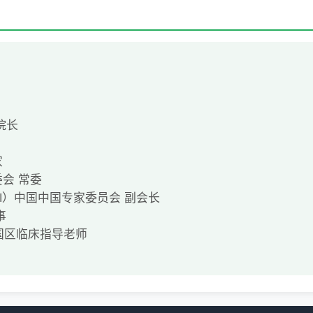
院长
家
会 常委
I）中国中国专家委员会 副会长
事
中国区临床指导老师
）特聘讲师
文二十余篇