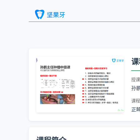
课
授课
孙
课程
正