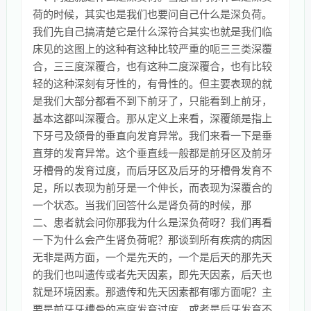
荷的时候，其实也是我们也要问自己什么是深负荷。
我们先自己搞清楚它是什么深符合其实也就是我们临
床见的这图上的这种有这种比较严重的呃三三类深覆
合，三三度深覆合，也有这种二度深覆合，也有比较
轻的这种深刻有牙性的，有骨性的。但主要表现的就
是我们大部分都看不到下前牙了，只能看到上前牙，
基本这都叫深覆合。那从定义上来看，深覆颌是指上
下牙弓及颌骨的垂直向发育异常。我们来看一下是垂
直芽的发育异常。这个垂直线一般都是前牙区及前牙
牙槽骨的发育过度，而后牙区及后牙的牙槽骨发育不
足，所以表现为前牙是一个伸长，而表现为深覆合的
一个状态。当我们回答什么是肾负荷的时候，那
二、患者就会问你那我为什么是深负荷呀？我们再看
一下为什么会产生肾负荷呢？那谈到所有疾病的病因
无非是两方面，一个是先天的，一个是后天的那先天
的我们也叫遗传或者先天因素，即先天因素，后天也
就是环境因素。那遗传和先天因素都有哪方面呢？主
要是前牙牙槽骨的高度发育过度，或者是后牙发育不