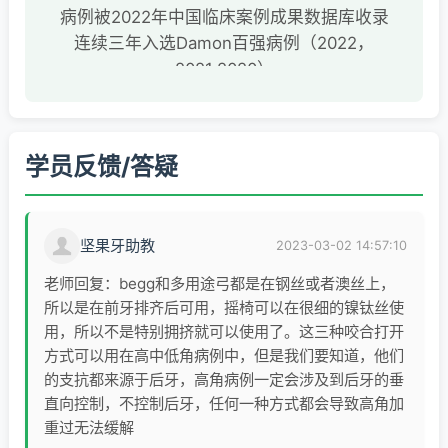
病例被2022年中国临床案例成果数据库收录
连续三年入选Damon百强病例（2022，
2021,2020）
2020年首届中国青年医师美学正畸赏析病例
比赛30强
2020年隐形正畸行业高峰论坛病例大赛“优
学员反馈/答疑
秀奖”
坚果牙助教
2023-03-02 14:57:10
老师回复：begg和多用途弓都是在钢丝或者澳丝上，
所以是在前牙排齐后可用，摇椅可以在很细的镍钛丝使
用，所以不是特别拥挤就可以使用了。这三种咬合打开
方式可以用在高中低角病例中，但是我们要知道，他们
的支抗都来源于后牙，高角病例一定会涉及到后牙的垂
直向控制，不控制后牙，任何一种方式都会导致高角加
重过无法缓解