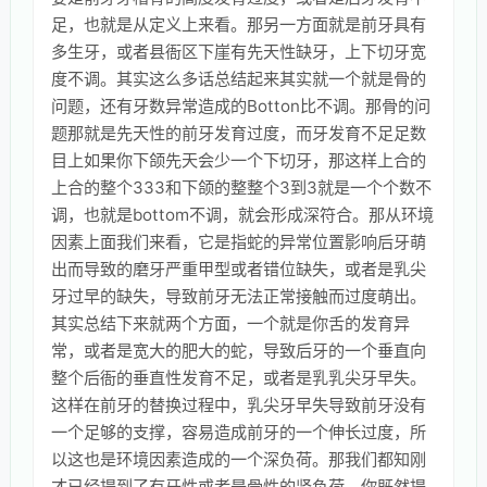
足，也就是从定义上来看。那另一方面就是前牙具有
多生牙，或者县衙区下崖有先天性缺牙，上下切牙宽
度不调。其实这么多话总结起来其实就一个就是骨的
问题，还有牙数异常造成的Botton比不调。那骨的问
题那就是先天性的前牙发育过度，而牙发育不足足数
目上如果你下颌先天会少一个下切牙，那这样上合的
上合的整个333和下颌的整整个3到3就是一个个数不
调，也就是bottom不调，就会形成深符合。那从环境
因素上面我们来看，它是指蛇的异常位置影响后牙萌
出而导致的磨牙严重甲型或者错位缺失，或者是乳尖
牙过早的缺失，导致前牙无法正常接触而过度萌出。
其实总结下来就两个方面，一个就是你舌的发育异
常，或者是宽大的肥大的蛇，导致后牙的一个垂直向
整个后衙的垂直性发育不足，或者是乳乳尖牙早失。
这样在前牙的替换过程中，乳尖牙早失导致前牙没有
一个足够的支撑，容易造成前牙的一个伸长过度，所
以这也是环境因素造成的一个深负荷。那我们都知刚
才已经提到了有牙性或者是骨性的肾负荷。你既然提