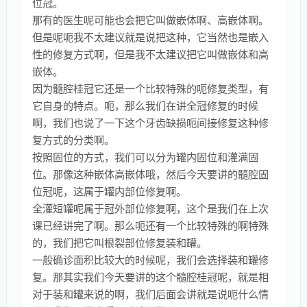
位冠。
那有的医生呢可能也会把它叫做嵌体啊、高嵌体啊。
但是呢呃我不太建议就是说把这种，它当然也是嵌入
性的修复方式啊，但是我不太建议把它叫做嵌体和高
嵌体。
因为髓腔桂冠它还是一个比较特殊的呃修复类型，有
它自身的特点。呃，那么我们在讲全冠修复的时候
啊，我们也说了一下这个牙齿缺损呃间接修复这种修
复方式的分类啊。
按照固位的方式，我们可以分为罐内固位和灌满固
位。那像这种嵌体高嵌体哦，然后今天要讲的髓腔固
位冠呢，这属于罐内部位修复啊。
全灌短罐呢属于冠外部位修复啊，这个是我们在上次
课已经讲完了啊。那么呃还有一个比较特殊的啊特殊
的，我们把它叫根裂部位修复装和罐。
一般确诊面积比较大的时候呢，我们会选择装和罐修
复。那其实我们今天要讲的这个髓腔桂冠呢，就是相
对于装和罐来说的啊，我们后面会讲就是说呃什么情