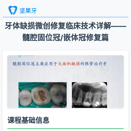
牙体缺损微创修复临床技术详解——
髓腔固位冠/嵌体冠修复篇
课程基础信息