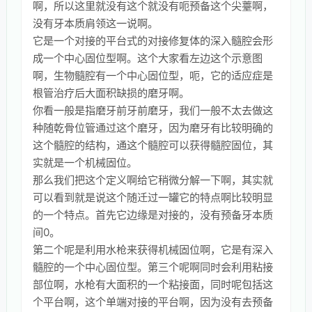
啊，所以这里就没有这个就没有呃预备这个尖薹啊，
没有牙本质肩领这一说啊。
它是一个对接的平台式的对接修复体的深入髓腔会形
成一个中心固位型啊。这个大家看左边这个示意图
啊，生物髓腔有一个中心固位型，呃，它的适应症是
根管治疗后大面积缺损的磨牙啊。
你看一般是指磨牙前牙前磨牙，我们一般不太去做这
种随乾骨位管通过这个磨牙，因为磨牙有比较明确的
这个髓腔的结构，通这个髓腔可以获得髓腔固位，其
实就是一个机械固位。
那么我们把这个定义啊给它稍微分解一下啊，其实就
可以看到就是说这个随迁过一罐它的特点啊比较明显
的一个特点。首先它边缘是对接的，没有预备牙本质
间0。
第二个呢是利用水枪来获得机械固位啊，它是有深入
髓腔的一个中心固位型。第三个呢啊同时会利用粘接
部位啊，水枪有大面积的一个粘接面，同时呢包括这
个平台啊，这个单端对接的平台啊，因为没有去预备