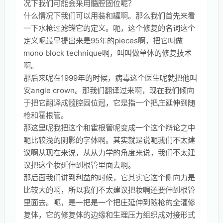
况下我们可能会采用髓腔固位呢？
什么情况下我们可以用装和罐啊。那么我们首先来看
一下水枪过滤罐它的定义。呃，这个修复的名词这个
定义呢最早提出来是95年的pieces啊，把它叫做
mono block technique啊，叫叫做单体的修复技术
啊。
那后来呢在1999年的时候，病毒这个医生呢就把他叫
安angle crown。那我们翻译过来啊，现在我们倾向
于把它翻译成髓腔固位冠，它是指一个把庄延伸到随
枪和霍根管。
那这里呢我把这个和霍根管呢变成一个这个辩论之中
呃比较浅的阴影的字体啊。其实就是说呃我们不太建
议啊从现在来说，从从力学的角度来说，我们不太建
议把这个妆延伸到根管里面去啊。
那后面我们讲到利益的时候，它其实它这个侧向力是
比较大的啊，所以我们不太建议把妆啊还要伸到根管
里面去。呃，是一把是一个把庄延伸到随枪的全灌修
复体，它的修复体的边缘和生理压力组织成对接形式