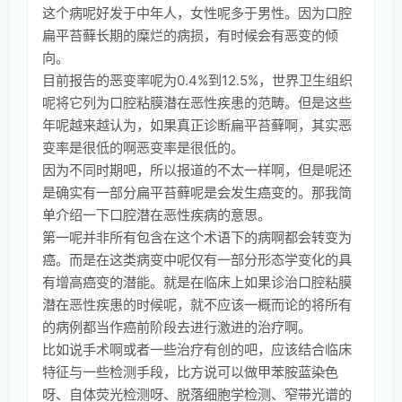
这个病呢好发于中年人，女性呢多于男性。因为口腔
扁平苔藓长期的糜烂的病损，有时候会有恶变的倾
向。
目前报告的恶变率呢为0.4%到12.5%，世界卫生组织
呢将它列为口腔粘膜潜在恶性疾患的范畴。但是这些
年呢越来越认为，如果真正诊断扁平苔藓啊，其实恶
变率是很低的啊恶变率是很低的。
因为不同时期吧，所以报道的不太一样啊，但是呢还
是确实有一部分扁平苔藓呢是会发生癌变的。那我简
单介绍一下口腔潜在恶性疾病的意思。
第一呢并非所有包含在这个术语下的病啊都会转变为
癌。而是在这类病变中呢仅有一部分形态学变化的具
有增高癌变的潜能。就是在临床上如果诊治口腔粘膜
潜在恶性疾患的时候呢，就不应该一概而论的将所有
的病例都当作癌前阶段去进行激进的治疗啊。
比如说手术啊或者一些治疗有创的吧，应该结合临床
特征与一些检测手段，比方说可以做甲苯胺蓝染色
呀、自体荧光检测呀、脱落细胞学检测、窄带光谱的