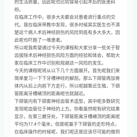
的生活质量，因此呢也比较容易引起术后的医患纠
纷。
在临床工作中，很多大夫都会对患者进行重点的交
代。我在临床带教中发现，很多时候其实医生也不清
楚这个病人术后神经损伤的风险到底有多大多大，因
此呢也吓跑了一堆患者。
所以呢我希望通过今天的课程和大家分享一些关于智
齿拔除术后神经损伤风险方面的经验和体会，帮助大
家在临床工作中识别和规避这一风险的发生。
今天的课程呢将从以下几个方面展开。首先呢我们来
简单复习一下下牙槽神经的解剖。那么下颌管再加骨
体内从后上向前下方走行，所以呢越靠近生殖，下颌
管距离牙槽嵴顶的距离呢也就越近。
下颌管内有下颌套神经血管术造型，其中呢多数研究
发现呢血管位于神经的上方。你看虽然呢有研究结果
显示，在第三磨牙处，下颌管距离牙槽嵴顶的距离呢
平均为17.4个毫米，但是呢基于下颌管的走形特点，
在临床操作的时候呢，我们呢还是应该尽可能的做到