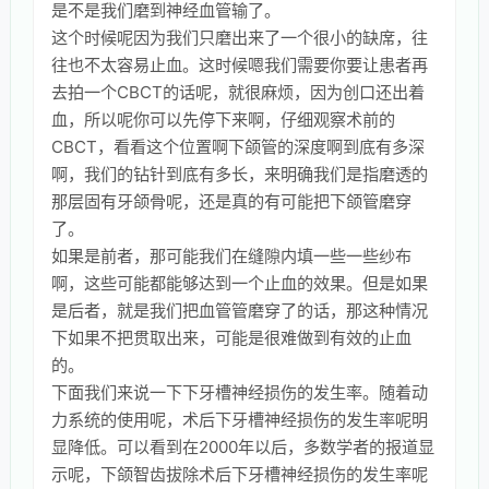
是不是我们磨到神经血管输了。
这个时候呢因为我们只磨出来了一个很小的缺席，往
往也不太容易止血。这时候嗯我们需要你要让患者再
去拍一个CBCT的话呢，就很麻烦，因为创口还出着
血，所以呢你可以先停下来啊，仔细观察术前的
CBCT，看看这个位置啊下颌管的深度啊到底有多深
啊，我们的钻针到底有多长，来明确我们是指磨透的
那层固有牙颌骨呢，还是真的有可能把下颌管磨穿
了。
如果是前者，那可能我们在缝隙内填一些一些纱布
啊，这些可能都能够达到一个止血的效果。但是如果
是后者，就是我们把血管管磨穿了的话，那这种情况
下如果不把贯取出来，可能是很难做到有效的止血
的。
下面我们来说一下下牙槽神经损伤的发生率。随着动
力系统的使用呢，术后下牙槽神经损伤的发生率呢明
显降低。可以看到在2000年以后，多数学者的报道显
示呢，下颌智齿拔除术后下牙槽神经损伤的发生率呢