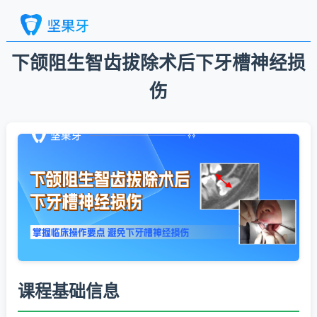
下颌阻生智齿拔除术后下牙槽神经损
伤
课程基础信息