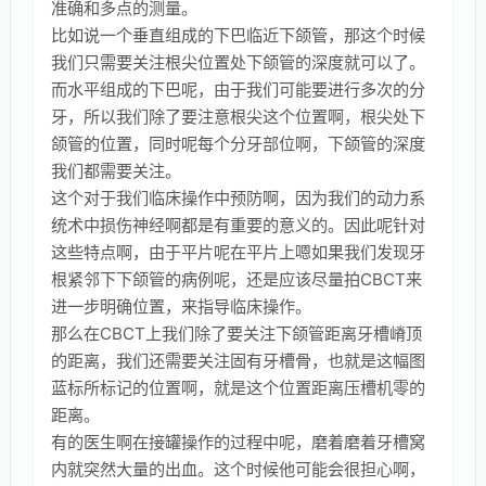
准确和多点的测量。
比如说一个垂直组成的下巴临近下颌管，那这个时候
我们只需要关注根尖位置处下颌管的深度就可以了。
而水平组成的下巴呢，由于我们可能要进行多次的分
牙，所以我们除了要注意根尖这个位置啊，根尖处下
颌管的位置，同时呢每个分牙部位啊，下颌管的深度
我们都需要关注。
这个对于我们临床操作中预防啊，因为我们的动力系
统术中损伤神经啊都是有重要的意义的。因此呢针对
这些特点啊，由于平片呢在平片上嗯如果我们发现牙
根紧邻下下颌管的病例呢，还是应该尽量拍CBCT来
进一步明确位置，来指导临床操作。
那么在CBCT上我们除了要关注下颌管距离牙槽嵴顶
的距离，我们还需要关注固有牙槽骨，也就是这幅图
蓝标所标记的位置啊，就是这个位置距离压槽机零的
距离。
有的医生啊在接罐操作的过程中呢，磨着磨着牙槽窝
内就突然大量的出血。这个时候他可能会很担心啊，