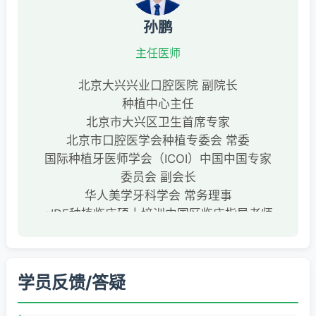
孙鹏
主任医师
北京大兴兴业口腔医院 副院长
种植中心主任
北京市大兴区卫生首席专家
北京市口腔医学会种植专委会 常委
国际种植牙医师学会（ICOI）中国中国专家
委员会 副会长
华人美学牙科学会 常务理事
gIDE种植临床硕士培训中国区临床指导老师
Nobel Biocare 培训讲师
北京莱顿（B&B种植系统）特聘讲师
爱尔创公司特聘讲师
学员反馈/答疑
第一作者核心期刊发表论文二十余篇
2014获得全国BITC种植病例大奖赛 银奖