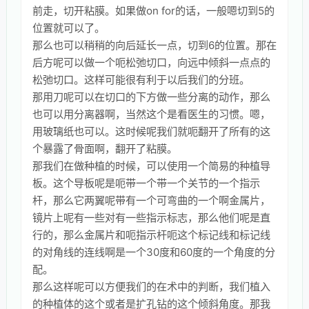
前走，切开粘膜。如果做on for的话，一般嗯切到5的
位置就可以了。
那么也可以稍稍的向后延长一点，切到6的位置。那在
后方呢可以做一个呃松弛切口，向远中倾斜一点点的
松弛切口。这样可能很有利于以后我们的分班。
那用刀呢可以在切口的下方做一些分离的动作，那么
也可以用分离器啊，当然这个是看医生的习惯。嗯，
用玻璃纸也可以。这时候呢我们就呃翻开了所有的这
个暴露了骨面啊，翻开了粘膜。
那我们在做种植的时候，可以使用一个简易的种植导
板。这个导板呢是呃带一个带一个关节的一个指示
杆，那么它两翼呢带有一个可弯曲的一个啊金属片，
镜片上呢有一些对有一些指示标志，那么他们呢是直
行的，那么金属片和呃指示杆呃这个标记线和标记线
的对角线的连线啊是一个30度和60度的一个角度的分
配。
那么这样呢可以方便我们的在术中的判断，我们植入
的种植体的这个或者是扩孔钻的这个倾斜角度。那我