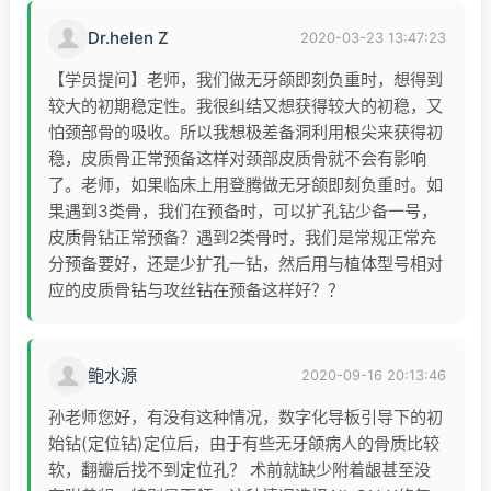
2012年获得解放军总医院首届临床优秀医师
Dr.helen Z
2020-03-23 13:47:23
称号
获得军队科技进步及医疗成果奖各一项
【学员提问】老师，我们做无牙颌即刻负重时，想得到
较大的初期稳定性。我很纠结又想获得较大的初稳，又
怕颈部骨的吸收。所以我想极差备洞利用根尖来获得初
稳，皮质骨正常预备这样对颈部皮质骨就不会有影响
了。老师，如果临床上用登腾做无牙颌即刻负重时。如
果遇到3类骨，我们在预备时，可以扩孔钻少备一号，
皮质骨钻正常预备？遇到2类骨时，我们是常规正常充
分预备要好，还是少扩孔一钻，然后用与植体型号相对
应的皮质骨钻与攻丝钻在预备这样好？？
鲍水源
2020-09-16 20:13:46
孙老师您好，有没有这种情况，数字化导板引导下的初
始钻(定位钻)定位后，由于有些无牙颌病人的骨质比较
软，翻瓣后找不到定位孔？ 术前就缺少附着龈甚至没