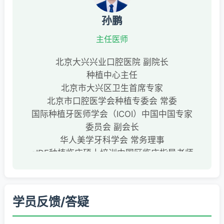
孙鹏
主任医师
北京大兴兴业口腔医院 副院长
种植中心主任
北京市大兴区卫生首席专家
北京市口腔医学会种植专委会 常委
国际种植牙医师学会（ICOI）中国中国专家
委员会 副会长
华人美学牙科学会 常务理事
gIDE种植临床硕士培训中国区临床指导老师
Nobel Biocare 培训讲师
北京莱顿（B&B种植系统）特聘讲师
爱尔创公司特聘讲师
学员反馈/答疑
第一作者核心期刊发表论文二十余篇
2014获得全国BITC种植病例大奖赛 银奖