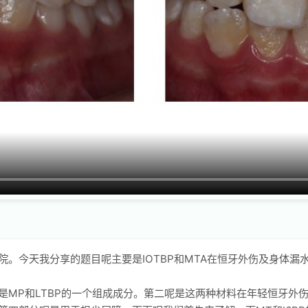
。今天我分享的题目呢主要是IOTBP和MTA在恒牙外伤及身体
是MP和LTBP的一个组成成分。第二呢是这两种材料在年轻恒牙外