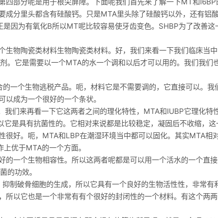
第四部分呢是用于根尖屏障。下面呢我们首先来了解一下MT和I6B
的主要成分里头都含有硅酸钙。只是MTA里头除了硅酸钙以外，还有铝
正是因为有氧化B所以MT呢比较容易使牙齿变色。SHBP为了改善
个生物陶瓷类材料生物陶瓷类材料。好，我们来看一下我们临床当中
粉剂。它是需要以一个MTA的水一个调和以后才可以用的。我们我们
预混合的一个生物逃税产品。呃，材料它是不需要调的，它直接可以。
可以成为一个很好的一个条状。
。我们来再看一下它这两者之间的理化特性，MTA和IUBP它理化特
所以它是具有抗菌性的。它相对来说都是比较稳定，凝固后不收缩，
很好。呃，MTA和LBP在潮湿环境当中都可以固化。其实MTA相
操作上优于MTA的一个方面。
好的一个生物相容性。所以这两者呢都是可以用一个活水的一个直接
杀菌的功效。
化，抑制破骨细胞的生成，所以它具有一个良好的生物活性性，非常有
，所以它也是一个非常有有个很好的封闭性的一个材料。有这个两两