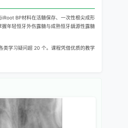
oot BP材料在活髓保存、一次性根尖成形
掌握年轻恒牙外伤露髓与成熟恒牙龋源性露髓
各类学习疑问超 20 个。课程凭借优质的教学