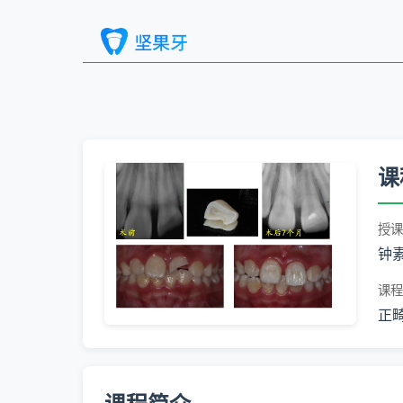
课
授课
钟
课程
正