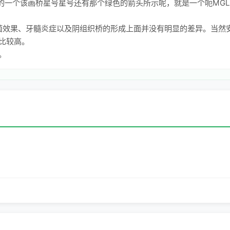
漂亮的一个该画桥星号星号还有那个绿色的箭头所示呢，就是一个呃MG
抗菌效果、牙髓炎症以及阴组织桥的形成上面并没有明显的差异。当然
比较高。
。