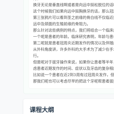
换牙无论是垂直线啊或者是向远中挺松脱位的话
这个时候我们如果向远中挺胸换牙的话，那么冠
第三张鸦片可以看到圣之前缘的骨白线不仅临近
远中及颌面的生殖前缘的骨阻力。
那么针对这些病例的特点，我们将结合一个临床
一个呢是患者的年龄。临床研究表明，年龄与患
第二呢就是患者冠周炎近期发作的情况以及伴随
从外科角度讲，许多外科的大手术为了减少在手
行。
但是呢对于拔牙操作来说，如果你让患者等半年
虑患者近期发作的时间、症状以及牙齿的复杂程
比如说一个患者在近2到3周有过冠周炎发作，
那我们呢也可以考虑尽早的把这个牙呢帮患者拔
课程大纲