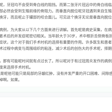
呢，牙冠均不会受到骨白线的阻挡。而第二张牙片冠远中的骨白线临
部必然会受到生殖前缘的骨阻力。而垂直向脱位呢牙冠遇到来自生殖
换牙，而且呢止于罐部的咬合面儿。可见这个换牙无论是垂直向脱位
病例，为大家从以下几个方面来进行讲解。首先呢是病史采集，在病
者术后的并发症呢密切相关。当年龄大于30岁，术中根折舌侧骨板
症状，这个对于我们手术时机的选择有重要的作用。许多医生和患者
术过程中病变与周围组织的粘连，减少术后的创伤大的手术呢，择期
，那有可能呢时间就有点过长了。所以呢对于有过冠周炎发作的病例
度来选择手术时机。
但是呢他可能只是局部的牙龈红肿，没有并发严重的开口困难、间隙
掉啊。如果。