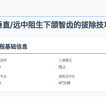
垂直/远中阻生下颌智齿的拔除技
程基础信息
讲师
上课模式
伟
线上
专业
课程总时长
畸
47分钟