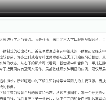
大家进行学习与交流。我是齐伟，来自北京大学口腔医院综合科。自
下颌制式的拔出技巧。首先呢垂直或者远中组成的下颌智齿是临床中
比较容易，许多全科或者专科医师呢都从这类牙开始练习拔智齿。其
水肿的状态。从右下的照片可以看到，智齿远中和舌侧的一半儿红肿
对于近两周内有冠周炎发作，局部软组织水肿明显的病例，建议等局
远中挺松，所以呢远中的下颌生殖前缘常常是阻力的主要来源。当换
线的影像。
下颌生殖前缘骨白线的位置和形态。从这三张图中，哪一个牙更靠近
的骨白线。我们看左下第一张牙片，远中生之内的骨白线呢远离智齿