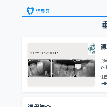
课
授课
齐
课程
正