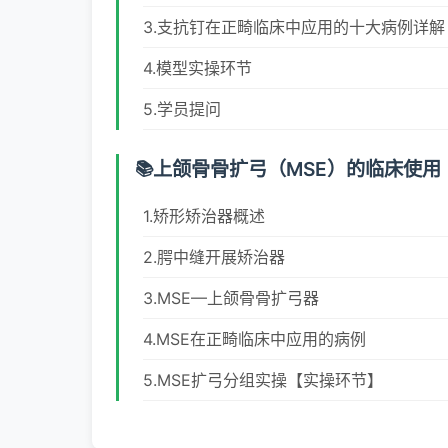
3.支抗钉在正畸临床中应用的十大病例详解
4.模型实操环节
5.学员提问
上颌骨骨扩弓（MSE）的临床使用
1.矫形矫治器概述
2.腭中缝开展矫治器
3.MSE—上颌骨骨扩弓器
4.MSE在正畸临床中应用的病例
5.MSE扩弓分组实操【实操环节】