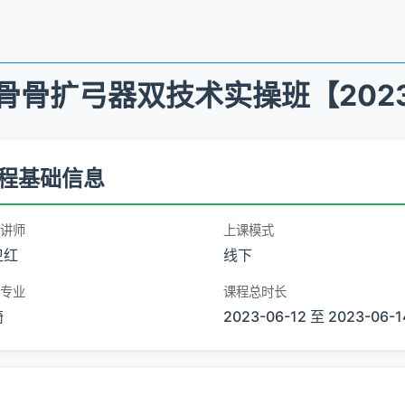
骨骨扩弓器双技术实操班【202
程基础信息
讲师
上课模式
卫红
线下
专业
课程总时长
畸
2023-06-12 至 2023-06-1