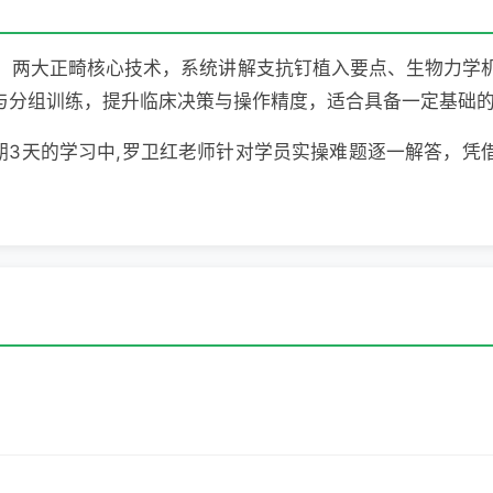
）两大正畸核心技术，系统讲解支抗钉植入要点、生物力学
与分组训练，提升临床决策与操作精度，适合具备一定基础
为期3天的学习中,罗卫红老师针对学员实操难题逐一解答，